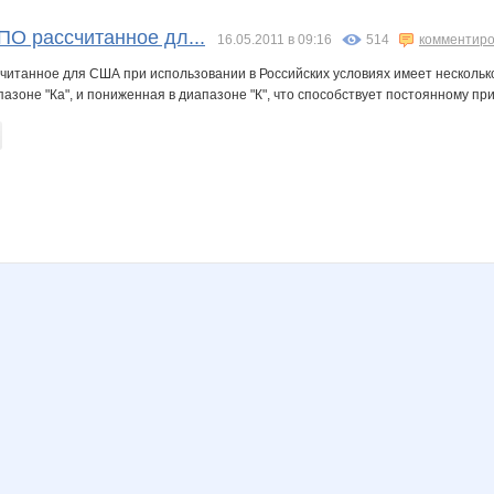
ти Изюм
ООО Силикатстрой
 ПО рассчитанное дл...
16.05.2011 в 09:16
514
комментиро
ссчитанное для США при использовании в Российских условиях имеет несколь
пазоне "Ка", и пониженная в диапазоне "К", что способствует постоянному при