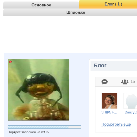
Блог
( 1 )
Основное
Шпионаж
Блог
15
3НДФЛ-НН
Dmitry5
Посмотреть ещё
Портрет заполнен на 83 %