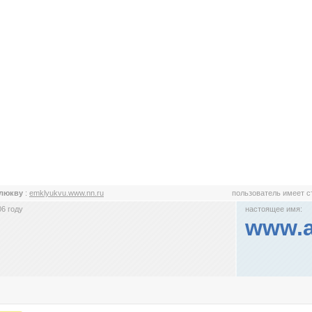
Клюкву
:
emklyukvu.www.nn.ru
пользователь имеет 
6 году
настоящее имя:
www.a