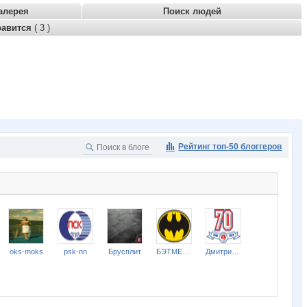
алерея
Поиск людей
равится
( 3 )
Рейтинг топ-50 блоггеров
oks-moks
psk-nn
Брусплит
БЭТМЕН777
Дмитрий ( Натяжные Потолки)