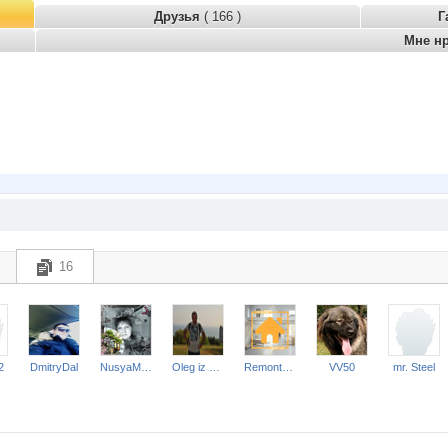
Друзья
( 166 )
Г
Мне н
16
2
DmitryDal
NusyaMusya
Oleg iz Kstovo
Remont-nn-Otdelka
VV50
mr. Steel