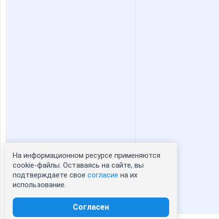
На информационном ресурсе применяются
Статистика портрета:
cookie-файлы. Оставаясь на сайте, вы
подтверждаете свое
согласие
на их
сейчас просматривают портрет - 0
использование.
зарегистрированные пользователи
посетившие портрет за 7 дней - 0
Согласен