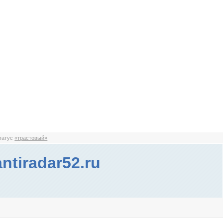
статус
«трастовый»
ntiradar52.ru